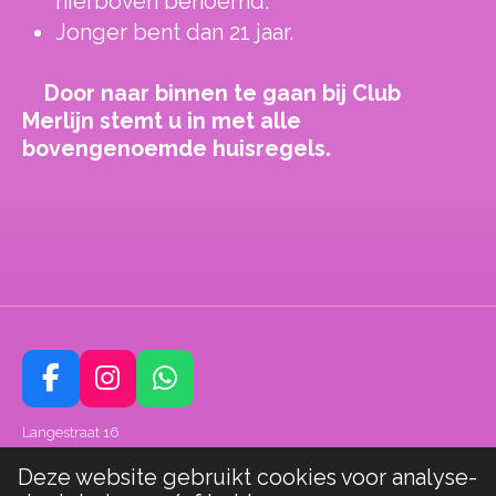
hierboven benoemd.
Jonger bent dan 21 jaar.
Door naar binnen te gaan bij Club
Merlijn stemt u in met alle
bovengenoemde huisregels.
F
I
W
a
n
h
Langestraat 16
c
s
a
e
t
t
7551 DZ Hengelo
Deze website gebruikt cookies voor analyse-
b
a
s
© 2022 - 2026 Clubmerlijn